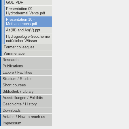
GOE.PDF
Presentation 09 -
Hydrothermal Vents.pdf
Presentation 10 -
Methanotrophs.pdf
As(III) and As(V).ppt
Hydrogeologie-Geochemie
natürlicher Wässer
Former colleagues
Wimmenauer
Research
Publications
Labore / Facilities
Studium / Studies
Short courses
Bibliothek / Library
Ausstellungen / Exhibits
Geschichte / History
Downloads
Anfahrt / How to reach us
Impressum