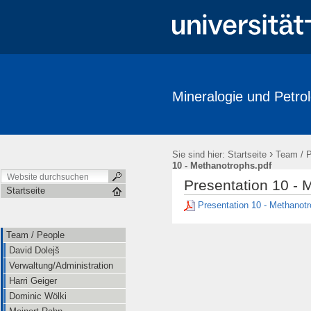
Mineralogie und Petrol
Team / People
Research
Publications
Labore / Facilitie
Ausstellungen / Exhibits
Geschichte / History
Downloads
›
Sie sind hier:
Startseite
Team / 
10 - Methanotrophs.pdf
Presentation 10 - 
Startseite
Presentation 10 - Methanot
Team / People
David Dolejš
Verwaltung/Administration
Harri Geiger
Dominic Wölki