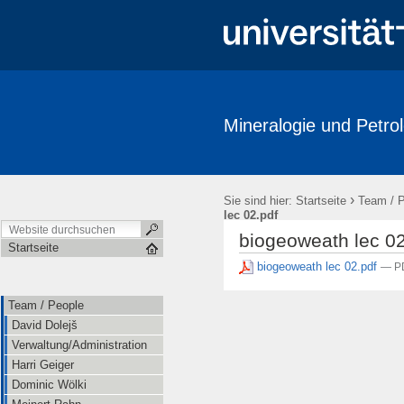
Mineralogie und Petrol
Team / People
Research
Publications
Labore / Facilitie
Ausstellungen / Exhibits
Geschichte / History
Downloads
›
Sie sind hier:
Startseite
Team / 
lec 02.pdf
biogeoweath lec 02
Startseite
biogeoweath lec 02.pdf
— P
Team / People
David Dolejš
Verwaltung/Administration
Harri Geiger
Dominic Wölki