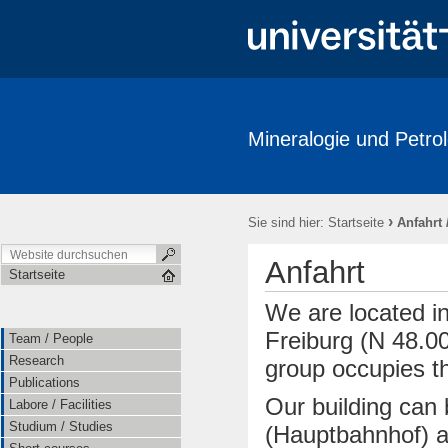
Mineralogie und Petrol
Team / People
Research
Publications
Labore / Facilitie
Ausstellungen / Exhibits
Geschichte / History
Downloads
›
Sie sind hier:
Startseite
Anfahrt 
Anfahrt
Startseite
We are located in
Freiburg (N 48.0
Team / People
Research
group occupies th
Publications
Our building can 
Labore / Facilities
Studium / Studies
(Hauptbahnhof) a