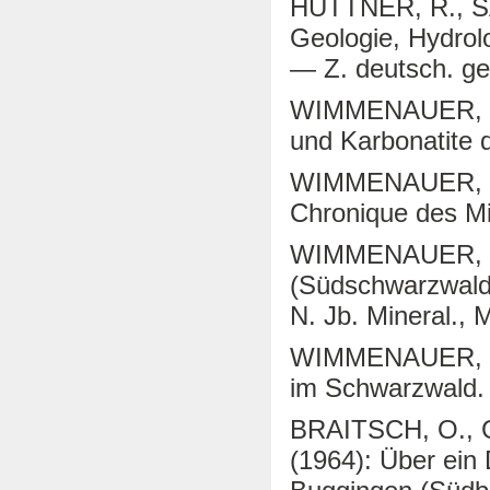
HÜTTNER, R., S
Geologie, Hydrolo
— Z. deutsch. ge
WIMMENAUER, W. 
und Karbonatite d
WIMMENAUER, W. (
Chronique des Mi
WIMMENAUER, W. (
(Südschwarzwald
N. Jb. Mineral., 
WIMMENAUER, W. 
im Schwarzwald. 
BRAITSCH, O., 
(1964): Über ein