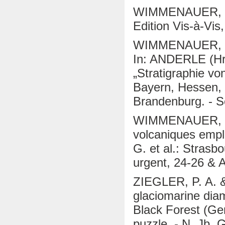
WIMMENAUER, W. 
Edition Vis-à-Vis,
WIMMENAUER, W. 
In: ANDERLE (Hr
„Stratigraphie vo
Bayern, Hessen, 
Brandenburg. - Sc
WIMMENAUER, W. 
volcaniques emp
G. et al.: Stras
urgent, 24-26 & 
ZIEGLER, P. A.
glaciomarine diam
Black Forest (Ge
puzzle. - N. Jb. 