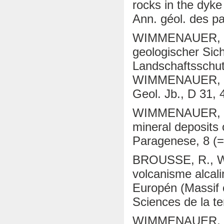
rocks in the dyke
Ann. géol. des p
WIMMENAUER, W. 
geologischer Sicht
Landschaftsschut
WIMMENAUER, W. 
Geol. Jb., D 31, 
WIMMENAUER, W. 
mineral deposits
Paragenese, 8 (=
BROUSSE, R., WI
volcanisme alcali
Europén (Massif 
Sciences de la ter
WIMMENAUER, W. (