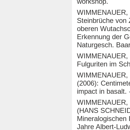
workshop.
WIMMENAUER, W. 
Steinbrüche von 
oberen Wutachsch
Erkennung der Ge
Naturgesch. Baar
WIMMENAUER, W.
Fulguriten im Sc
WIMMENAUER, W
(2006): Centimete
impact in basalt.
WIMMENAUER, W. (
(HANS SCHNEIDE
Mineralogischen I
Jahre Albert-Ludwi