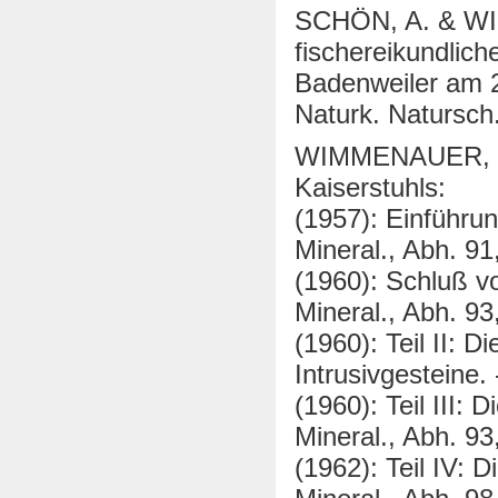
SCHÖN, A. & WI
fischereikundlic
Badenweiler am 2
Naturk. Natursch.
WIMMENAUER, W. 
Kaiserstuhls:
(1957): Einführu
Mineral., Abh. 91
(1960): Schluß vo
Mineral., Abh. 93
(1960): Teil II: 
Intrusivgesteine.
(1960): Teil III:
Mineral., Abh. 93
(1962): Teil IV: 