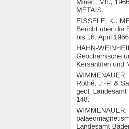
Miner., Mh., 196
MÉTAIS.
EISSELE, K., M
Bericht über die
bis 16. April 1966
HAHN-WEINHEIM
Geochemische und
Kersantiten und M
WIMMENAUER, W. 
Rothé, J.-P. & S
geol. Landesamt 
148.
WIMMENAUER, W. 
palaeomagnetism 
Landesamt Baden-