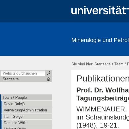
Mineralogie und Petrol
Team / People
Research
Publications
Labore / Facilitie
Ausstellungen / Exhibits
Geschichte / History
Downloads
›
Sie sind hier:
Startseite
Team / 
Publikatione
Startseite
Prof. Dr. Wolf
Tagungsbeiträg
Team / People
David Dolejš
WIMMENAUER, W. 
Verwaltung/Administration
im Schauinslandge
Harri Geiger
Dominic Wölki
(1948), 19-21.