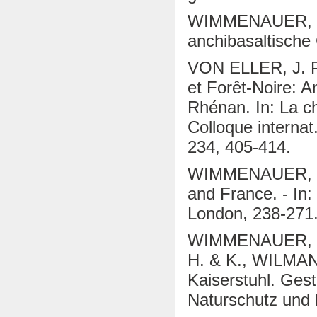
WIMMENAUER, W.
anchibasaltische 
VON ELLER, J. 
et Forêt-Noire: 
Rhénan. In: La c
Colloque internat
234, 405-414.
WIMMENAUER, W. 
and France. - In
London, 238-271
WIMMENAUER, W.
H. & K., WILMA
Kaiserstuhl. Gest
Naturschutz und