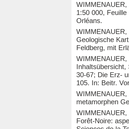
WIMMENAUER, W. (
1:50 000, Feuille
Orléans.
WIMMENAUER, W.
Geologische Kart
Feldberg, mit Erl
WIMMENAUER, W. (
Inhaltsübersich
30-67; Die Erz- u
105. In: Beitr. V
WIMMENAUER, W.
metamorphen Gest
WIMMENAUER, W. 
Forêt-Noire: asp
Sciences de la T