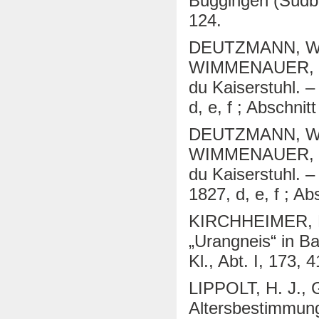
Buggingen (Südbad
124.
DEUTZMANN, W.,
WIMMENAUER, W. (
du Kaiserstuhl.
d, e, f ; Abschnit
DEUTZMANN, W.,
WIMMENAUER, W. (
du Kaiserstuhl.
1827, d, e, f ; Ab
KIRCHHEIMER, F
„Urangneis“ in Ba
Kl., Abt. I, 173, 
LIPPOLT, H. J.
Altersbestimmung