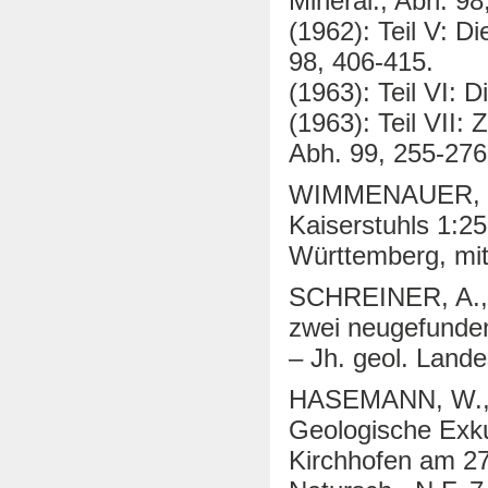
Mineral., Abh. 98
(1962): Teil V: D
98, 406-415.
(1963): Teil VI: D
(1963): Teil VII:
Abh. 99, 255-276
WIMMENAUER, W. 
Kaiserstuhls 1:2
Württemberg, mit
SCHREINER, A.,
zwei neugefundene
– Jh. geol. Land
HASEMANN, W., 
Geologische Exk
Kirchhofen am 27.