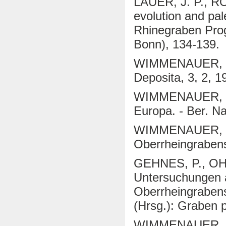
LAUER, J. P., R
evolution and pa
Rhinegraben Pro
Bonn), 134-139.
WIMMENAUER, W. 
Deposita, 3, 2, 1
WIMMENAUER, W. 
Europa. - Ber. Na
WIMMENAUER, W. 
Oberrheingrabens.
GEHNES, P., O
Untersuchungen a
Oberrheingraben
(Hrsg.): Graben p
WIMMENAUER, W. 