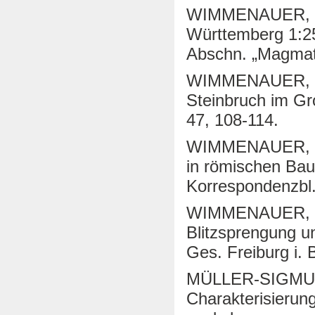
WIMMENAUER, W.
Württemberg 1:25 
Abschn. „Magmati
WIMMENAUER, W. 
Steinbruch im Gr
47, 108-114.
WIMMENAUER, W. 
in römischen Bau
Korrespondenzbl.
WIMMENAUER, W.
Blitzsprengung un
Ges. Freiburg i. B
MÜLLER-SIGMUN
Charakterisierun