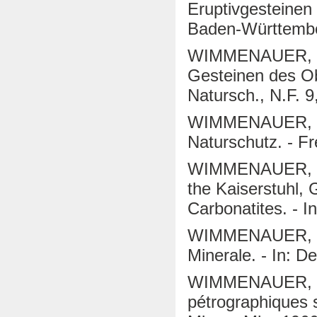
Eruptivgesteinen
Baden-Württembe
WIMMENAUER, W.
Gesteinen des Obe
Natursch., N.F. 9
WIMMENAUER, W. 
Naturschutz. - Fr
WIMMENAUER, W. 
the Kaiserstuhl, G
Carbonatites. - I
WIMMENAUER, W. 
Minerale. - In: D
WIMMENAUER, W. 
pétrographiques s