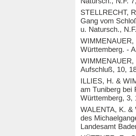
Natursch., N.F. 7
STELLRECHT, R.
Gang vom Schloßb
u. Natursch., N.F
WIMMENAUER, W.
Württemberg. - A
WIMMENAUER, W. 
Aufschluß, 10, 1
ILLIES, H. & WI
am Tuniberg bei F
Württemberg, 3,
WALENTA, K. & 
des Michaelgange
Landesamt Baden-