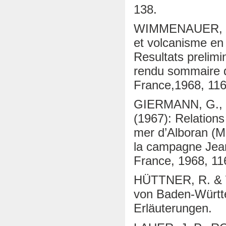
138.
WIMMENAUER, W. 
et volcanisme en 
Resultats prelim
rendu sommaire d
France,1968, 116
GIERMANN, G.,
(1967): Relations
mer d’Alboran (Mé
la campagne Jean
France, 1968, 11
HÜTTNER, R. &
von Baden-Württ
Erläuterungen.