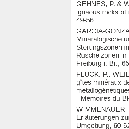
GEHNES, P. & W
igneous rocks of 
49-56.
GARCIA-GONZAL
Mineralogische 
Störungszonen i
Ruschelzonen in 
Freiburg i. Br., 6
FLUCK, P., WEIL
gîtes minéraux d
métallogénétiq
- Mémoires du BR
WIMMENAUER, W. 
Erläuterungen zur
Umgebung, 60-6