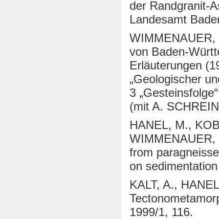
der Randgranit-A
Landesamt Baden-
WIMMENAUER, W.
von Baden-Württe
Erläuterungen (19
„Geologischer un
3 „Gesteinsfolge
(mit A. SCHREIN
HANEL, M., KOB
WIMMENAUER, W. 
from paragneisse
on sedimentation 
KALT, A., HANE
Tectonometamorph
1999/1, 116.