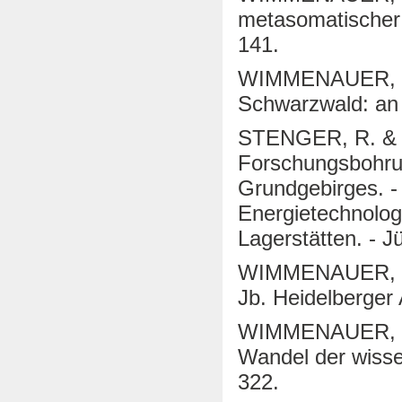
metasomatischer G
141.
WIMMENAUER, W. 
Schwarzwald: an i
STENGER, R. & W
Forschungsbohru
Grundgebirges. 
Energietechnolog
Lagerstätten. - J
WIMMENAUER, W. 
Jb. Heidelberger
WIMMENAUER, W. 
Wandel der wisse
322.