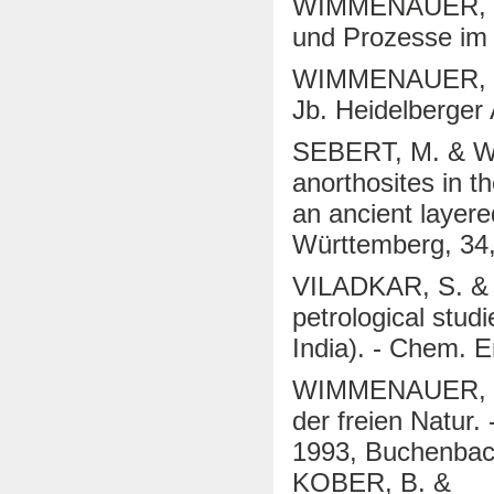
WIMMENAUER, W. 
und Prozesse im 
WIMMENAUER, W. 
Jb. Heidelberger 
SEBERT, M. & W
anorthosites in 
an ancient layer
Württemberg, 34,
VILADKAR, S. &
petrological stud
India). - Chem. E
WIMMENAUER, W. 
der freien Natur.
1993, Buchenbac
KOBER, B. &