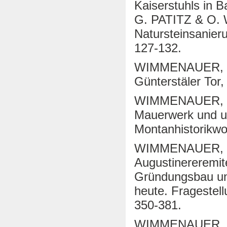
Kaiserstuhls in
G. PATITZ & O. 
Natursteinsanieru
127-132.
WIMMENAUER, W. 
Günterstäler To
WIMMENAUER, W. 
Mauerwerk und un
Montanhistorikwor
WIMMENAUER, W. 
Augustinereremite
Gründungsbau un
heute. Fragestel
350-381.
WIMMENAUER, W. 