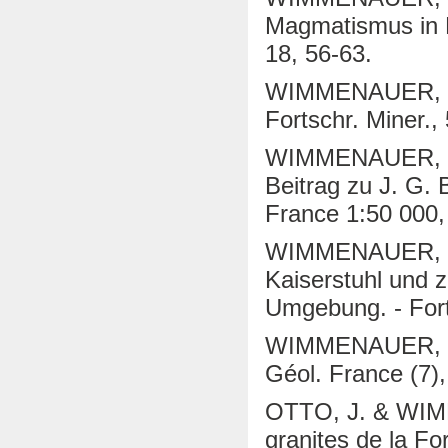
Magmatismus in Mi
18, 56-63.
WIMMENAUER, W.
Fortschr. Miner., 
WIMMENAUER, W. 
Beitrag zu J. G. B
France 1:50 000,
WIMMENAUER, W. 
Kaiserstuhl und 
Umgebung. - Fort
WIMMENAUER, W. 
Géol. France (7)
OTTO, J. & WIMM
granites de la For