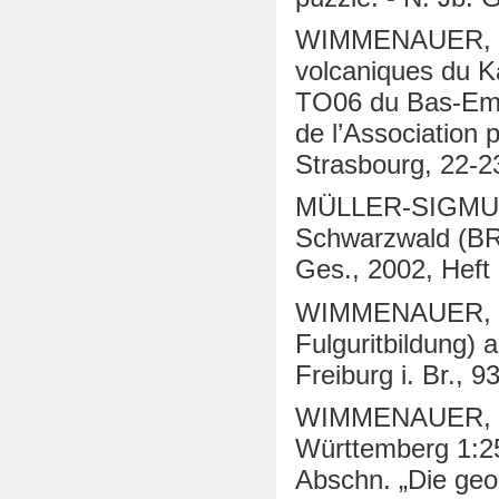
WIMMENAUER, W. 
volcaniques du Ka
TO06 du Bas-Emp
de l’Association 
Strasbourg, 22-2
MÜLLER-SIGMUN
Schwarzwald (BRD)
Ges., 2002, Heft 
WIMMENAUER, W. 
Fulguritbildung) 
Freiburg i. Br., 9
WIMMENAUER, W.
Württemberg 1:25 
Abschn. „Die geo