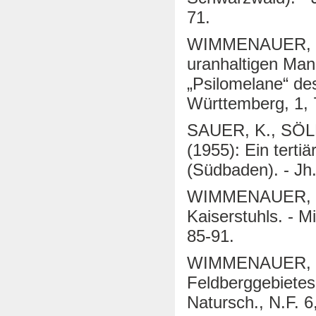
71.
WIMMENAUER, W. 
uranhaltigen Man
„Psilomelane“ de
Württemberg, 1, 
SAUER, K., SÖ
(1955): Ein tertia
(Südbaden). - J
WIMMENAUER, W. 
Kaiserstuhls. - M
85-91.
WIMMENAUER, W. 
Feldberggebietes
Natursch., N.F. 6