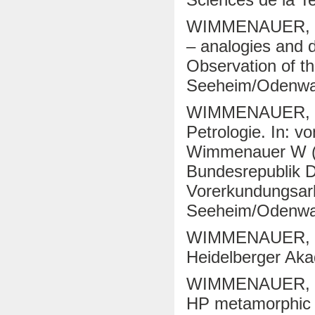
WIMMENAUER, W.
– analogies and d
Observation of the
Seeheim/Odenwal
WIMMENAUER, W. 
Petrologie. In: 
Wimmenauer W (e
Bundesrepublik D
Vorerkundungsarb
Seeheim/Odenwa
WIMMENAUER, W. 
Heidelberger Aka
WIMMENAUER, W.
HP metamorphic r