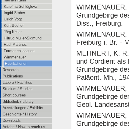
Meinert Rahn
WIMMENAUER, W. 
Kateřina Schlöglová
Ingrid Stober
Grundgebirge des
Ulrich Vogt
Diss., Freiburg.
Kurt Bucher
Jörg Keller
WIMMENAUER, W. 
Hiltrud Müller-Sigmund
Freiburg i. Br. - 
Raul Martinez
Former colleagues
MEHNERT, K. R.
Wimmenauer
und Cordierit als
Publikationen
Grundgebirge des
Research
Paläont. Mh., 19
Publications
Labore / Facilities
WIMMENAUER, W. 
Studium / Studies
Grundgebirge der 
Short courses
Bibliothek / Library
Geol. Landesanst
Ausstellungen / Exhibits
WIMMENAUER, W. 
Geschichte / History
Downloads
Grundgebirge des
Anfahrt / How to reach us