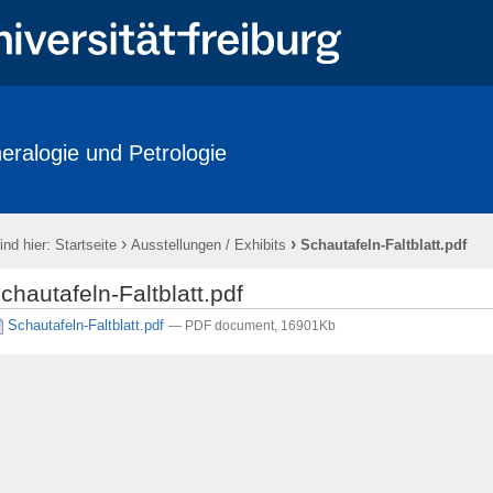
eralogie und Petrologie
ations
Labore / Facilities
Studium / Studies
Short courses
/ History
Downloads
Anfahrt / How to reach us
Impressum
›
›
ind hier:
Startseite
Ausstellungen / Exhibits
Schautafeln-Faltblatt.pdf
chautafeln-Faltblatt.pdf
Schautafeln-Faltblatt.pdf
— PDF document, 16901Kb