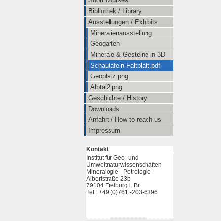
Short courses
Bibliothek / Library
Ausstellungen / Exhibits
Mineralienausstellung
Geogarten
Minerale & Gesteine in 3D
Schautafeln-Faltblatt.pdf
Geoplatz.png
Albtal2.png
Geschichte / History
Downloads
Anfahrt / How to reach us
Impressum
Kontakt
Institut für Geo- und
Umweltnaturwissenschaften
Mineralogie - Petrologie
Albertstraße 23b
79104 Freiburg i. Br.
Tel.: +49 (0)761 -203-6396