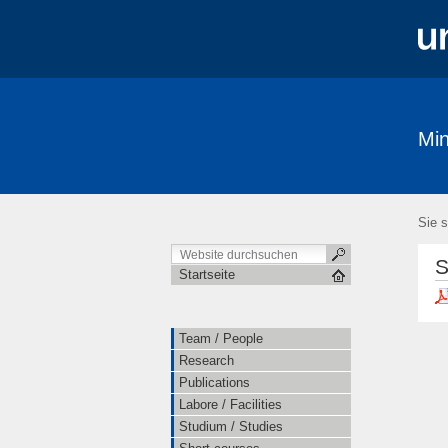
Min
Team / People
Research
Public
Ausstellungen / Exhibits
Geschichte 
Sie s
S
Startseite
Team / People
Research
Publications
Labore / Facilities
Studium / Studies