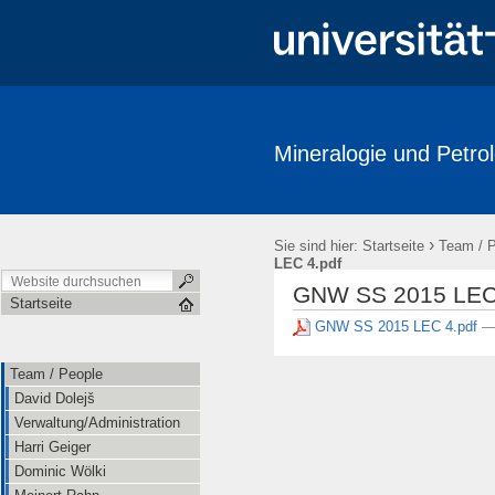
Mineralogie und Petrol
Team / People
Research
Publications
Labore / Facilitie
Ausstellungen / Exhibits
Geschichte / History
Downloads
›
Sie sind hier:
Startseite
Team / 
LEC 4.pdf
GNW SS 2015 LEC 
Startseite
GNW SS 2015 LEC 4.pdf
—
Team / People
David Dolejš
Verwaltung/Administration
Harri Geiger
Dominic Wölki