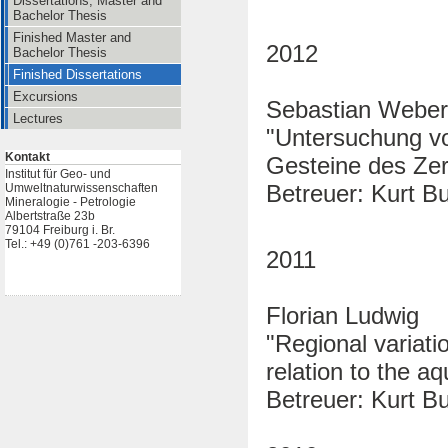
Dissertations, Master and
Bachelor Thesis
Finished Master and
2012
Bachelor Thesis
Finished Dissertations
Excursions
Sebastian Weber
Lectures
"Untersuchung vo
Kontakt
Gesteine des Ze
Institut für Geo- und
Betreuer: Kurt B
Umweltnaturwissenschaften
Mineralogie - Petrologie
Albertstraße 23b
79104 Freiburg i. Br.
Tel.: +49 (0)761 -203-6396
2011
Florian Ludwig
"Regional variat
relation to the aq
Betreuer: Kurt Bu