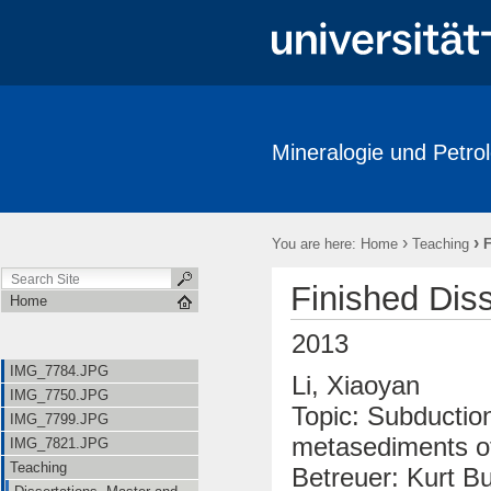
Mineralogie und Petrol
IMG_7784.JPG
IMG_7750.JPG
IMG_7799.JPG
IMG_7
›
›
You are here:
Home
Teaching
F
Finished Diss
Home
2013
IMG_7784.JPG
Li, Xiaoyan
IMG_7750.JPG
Topic: Subductio
IMG_7799.JPG
metasediments of
IMG_7821.JPG
Teaching
Betreuer: Kurt Bu