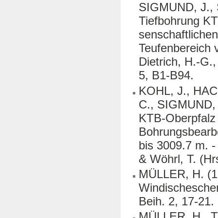
SIGMUND, J., 
Tiefbohrung KT
senschaftliche
Teufenbereich 
Dietrich, H.-G.
5, B1-B94.
KOHL, J., HA
C., SIGMUND, 
KTB-Oberpfalz 
Bohrungsbearbe
bis 3009.7 m. -
& Wöhrl, T. (H
MÜLLER, H. (19
Windischeschenb
Beih. 2, 17-21.
MÜLLER, H.,