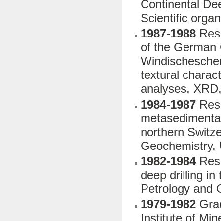
Continental De
Scientific orga
1987-1988
Resea
of the German 
Windischeschenb
textural charact
analyses, XRD, 
1984-1987
Rese
metasedimentar
northern Switze
Geochemistry, 
1982-1984
Rese
deep drilling in
Petrology and 
1979-1982
Grad
Institute of Mi