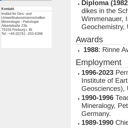
Diploma (1982
dikes in the Sc
Kontakt
Institut für Geo- und
Wimmenauer, In
Umweltnaturwissenschaften
Mineralogie - Petrologie
Geochemistry, 
Albertstraße 23b
79104 Freiburg i. Br.
Tel.: +49 (0)761 -203-6396
Awards
1988
: Rinne Aw
Employment
1996-2023
Perm
Institute of Ea
Geosciences), 
1990-1996
Teac
Mineralogy, Pet
Germany.
1989-1990
Chief