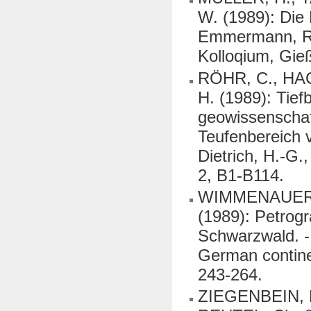
W. (1989): Die 
Emmermann, R. 
Kolloqium, Gieß
RÖHR, C., HA
H. (1989): Tie
geowissenschaf
Teufenbereich 
Dietrich, H.-G.
2, B1-B114.
WIMMENAUER, 
(1989): Petrogr
Schwarzwald. -
German continen
243-264.
ZIEGENBEIN, D