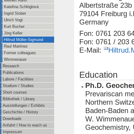
Meinert Rahn
Albertstraße 23b
Kateřina Schlöglová
79104 Freiburg i.
Ingrid Stober
Ulrich Vogt
Germany
Kurt Bucher
Fon: 0761 203 64
Jörg Keller
Hiltrud Müller-Sigmund
Fon: 0761 / 203 
Raul Martinez
E-Mail:
Hiltrud
Former colleagues
Wimmenauer
Research
Education
Publications
Labore / Facilities
Ph.D. Geochem
Studium / Studies
Prevariscan me
Short courses
Bibliothek / Library
Northern Switze
Ausstellungen / Exhibits
Baden-Baden and
Geschichte / History
W. Wimmenauer.
Downloads
Anfahrt / How to reach us
Geochemistry, 
Impressum