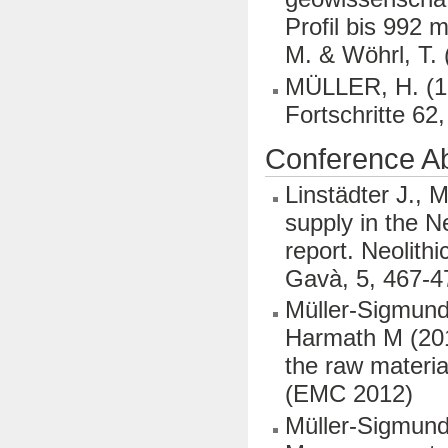
Profil bis 992 
M. & Wöhrl, T.
MÜLLER, H. (1
Fortschritte 62,
Conference Ab
Linstädter J., 
supply in the N
report. Neolit
Gavà, 5, 467-47
Müller-Sigmund
Harmath M (2012
the raw materia
(EMC 2012)
Müller-Sigmund,