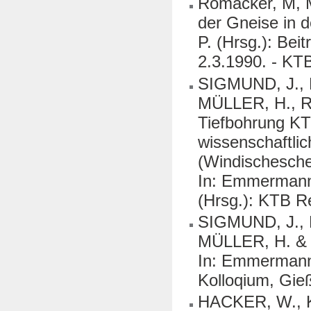
Romacker, M, 
der Gneise in 
P. (Hrsg.): Bei
2.3.1990. - KT
SIGMUND, J.,
MÜLLER, H., R
Tiefbohrung KT
wissenschaftli
(Windischesche
In: Emmermann, 
(Hrsg.): KTB R
SIGMUND, J.,
MÜLLER, H. & 
In: Emmermann,
Kolloqium, Gieß
HACKER, W., 