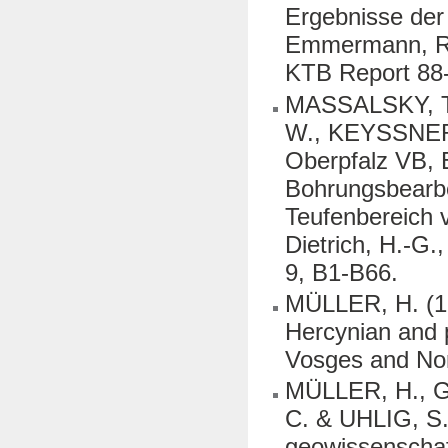
Ergebnisse der
Emmermann, R., 
KTB Report 88-
MASSALSKY, T
W., KEYSSNER,
Oberpfalz VB, 
Bohrungsbearbe
Teufenbereich 
Dietrich, H.-G.
9, B1-B66.
MÜLLER, H. (19
Hercynian and 
Vosges and Nor
MÜLLER, H., 
C. & UHLIG, S.
geowissenschaf