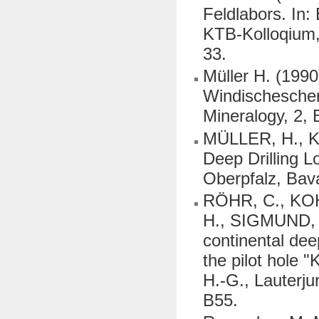
Feldlabors. In
KTB-Kolloqium,
33.
Müller H. (199
Windischeschen
Mineralogy, 2, 
MÜLLER, H., KO
Deep Drilling 
Oberpfalz, Bav
RÖHR, C., KO
H., SIGMUND, 
continental dee
the pilot hole 
H.-G., Lauterju
B55.