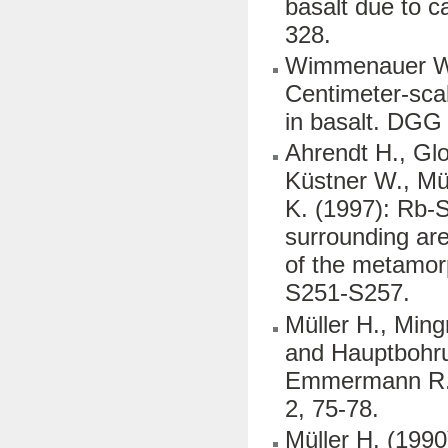
basalt due to ca
328.
Wimmenauer W.
Centimeter-scal
in basalt. DGG 
Ahrendt H., Glo
Küstner W., Mü
K. (1997): Rb-S
surrounding are
of the metamor
S251-S257.
Müller H., Min
and Hauptbohrun
Emmermann R., 
2, 75-78.
Müller H. (1990