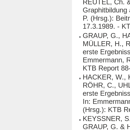
REUTEL, Ch. &
Graphitbildung
P. (Hrsg.): Bei
17.3.1989. - K
GRAUP, G., H
MÜLLER, H., R
erste Ergebnis
Emmermann, R., 
KTB Report 88
HACKER, W., 
RÖHR, C., UHL
erste Ergebnis
In: Emmermann, 
(Hrsg.): KTB R
KEYSSNER, S.
GRAUP, G. & H