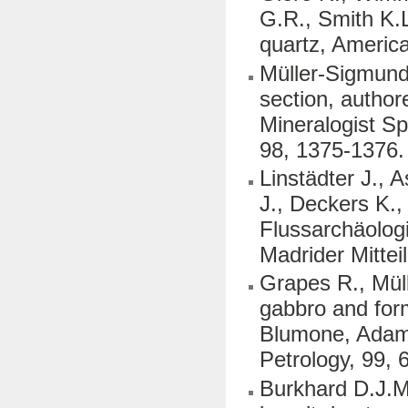
G.R., Smith K.L
quartz, America
Müller-Sigmund 
section, author
Mineralogist Sp
98, 1375-1376.
Linstädter J., 
J., Deckers K.,
Flussarchäolog
Madrider Mittei
Grapes R., Müll
gabbro and form
Blumone, Adame
Petrology, 99, 
Burkhard D.J.M.