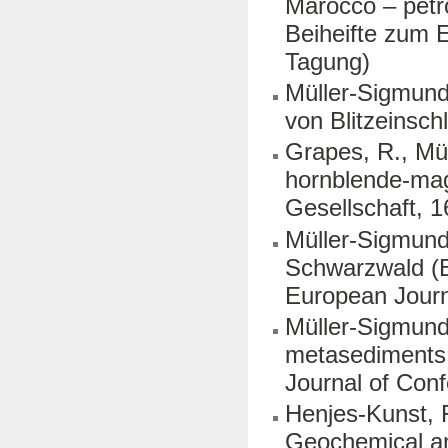
Marocco – petr
Beiheifte zum 
Tagung)
Müller-Sigmund
von Blitzeinsc
Grapes, R., Mül
hornblende-mag
Gesellschaft, 
Müller-Sigmund
Schwarzwald (B
European Journ
Müller-Sigmund 
metasediments 
Journal of Conf
Henjes-Kunst, F
Geochemical an