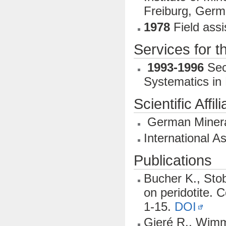
Freiburg, Germ
1978
Field ass
Services for t
1993-1996
Sec
Systematics in
Scientific Affil
German Minera
International A
Publications
Bucher K., Stob
on peridotite. 
1-15.
DOI
Gieré R., Wimm