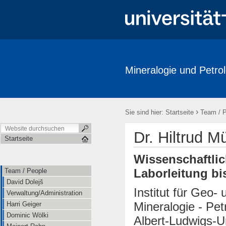
Mineralogie und Petrol
Team / People
Research
Publications
Labore / Facilitie
Ausstellungen / Exhibits
Geschichte / History
Downloads
›
Sie sind hier:
Startseite
Team / 
Dr. Hiltrud M
Startseite
Wissenschaftlic
Laborleitung bi
Team / People
David Dolejš
Institut für Geo
Verwaltung/Administration
Mineralogie - Pet
Harri Geiger
Dominic Wölki
Albert-Ludwigs-Un